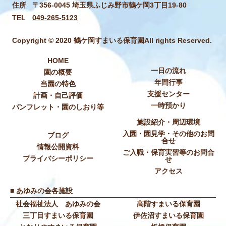
住所
〒356-0045 埼玉県ふじみ野市鶴ケ岡3丁目19-80
TEL
049-265-5123
Copyright © 2020 鶴ケ岡すまいる保育園All rights Reserved.
HOME
一日の流れ
園の概要
年間行事
当園の特色
支援センター
計画・自己評価
一時預かり
パンフレット・園のしおり等
施設紹介・周辺環境
入園・園見学・その他のお問
ブログ
合せ
情報公開資料
ご入職・保育実習等のお問合
プライバシーポリシー
せ
アクセス
■ あゆみの会各施設
社会福祉法人 あゆみの会
高階すまいる保育園
三丁目すまいる保育園
伊佐沼すまいる保育園